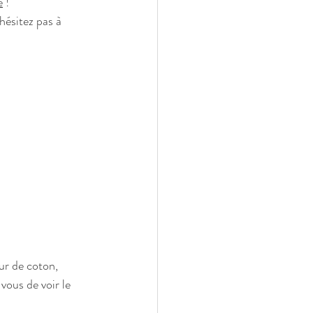
e
 !                            
cas n'hésitez pas à 
ur de coton, 
vous de voir le 