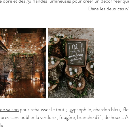
e doré et des guirlandes lumineuses pour 
créer un décor féeriqu
                                                                                   Dans les deux 
 de saison
 pour rehausser le tout ;  gypsophile, chardon bleu,  fle
bores sans oublier la verdure ; fougère, branche d'if , de houx… A 
le!