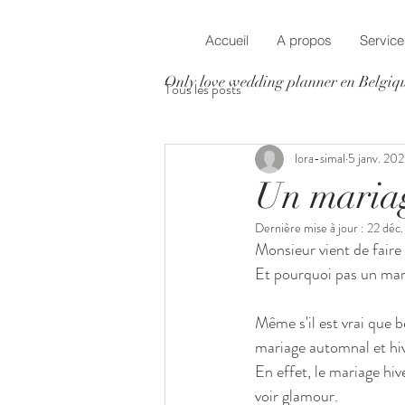
Accueil
A propos
Service
Only love wedding planner en Belgiq
Tous les posts
lora-simal
5 janv. 20
Un mariag
Dernière mise à jour :
22 déc
Monsieur vient de faire
Et pourquoi pas un mari
Même s'il est vrai que 
mariage automnal et hi
En effet, le mariage hive
voir glamour. 