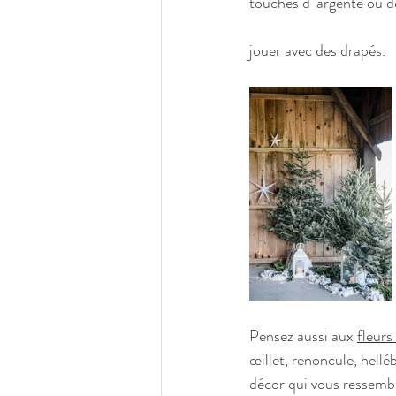
touches d' argenté ou d
                                   
jouer avec des drapés. 
Pensez aussi aux 
fleurs
œillet, renoncule, hellé
décor qui vous ressemb