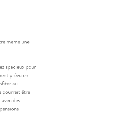
 être même une 
ez spacieux
 pour 
ement prévu en 
fiter au 
 pourrait être 
t avec des 
spensions  
                     