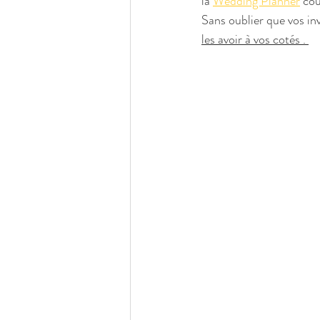
la 
Wedding Planner
 cou
Sans oublier que vos inv
les avoir à vos cotés . 