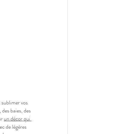
t sublimer vos 
 des baies, des 
r 
un décor qui 
ec de légères 