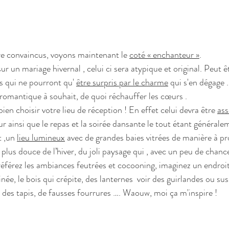
re convaincus, voyons maintenant le 
coté « enchanteur »
.
sur un mariage hivernal , celui ci sera atypique et original. Peut
s qui ne pourront qu' 
être surpris par le charme
 qui s'en dégage .
romantique à souhait, de quoi réchauffer les cœurs .
en choisir votre lieu de réception ! En effet celui devra être 
ass
eur ainsi que le repas et la soirée dansante le tout étant général
t ,un 
lieu lumineux
 avec de grandes baies vitrées de manière à pro
lus douce de l’hiver, du joli paysage qui , avec un peu de chance
préférez les ambiances feutrées et cocooning, imaginez un endroi
née, le bois qui crépite, des lanternes  voir des guirlandes ou su
 tapis, de fausses fourrures …. Waouw, moi ça m'inspire !                