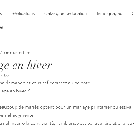
s
Réalisations
Catalogue de location
Témoignages
C
ue
22
5 min de lecture
e en hiver
. 2022
 sa demande et vous réfléchissez à une date. 
age en hiver ?!
beaucoup de mariés optent pour un mariage printanier ou estival,
vernal augmente.
rnal inspire la 
convivialité
, l'ambiance est particulière et elle  se 