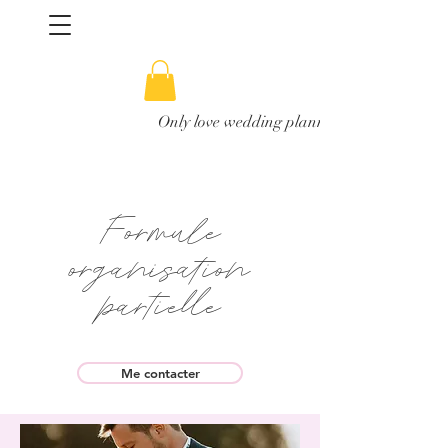
Only love wedding planner en Belgique
Formule
organisation
partielle
Me contacter