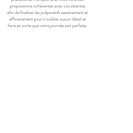
propositions cohérentes avec vos attentes
afin de finaliser les préparatifs sereinement et
efficacement pour n'oublier aucun détail et
faire en sorte que votre journée soit parfaite.
Wedding planner en Belgique
à proximité de Huy
Tel: 0493/ 48 10 26
Email:
only-love@outlook.be