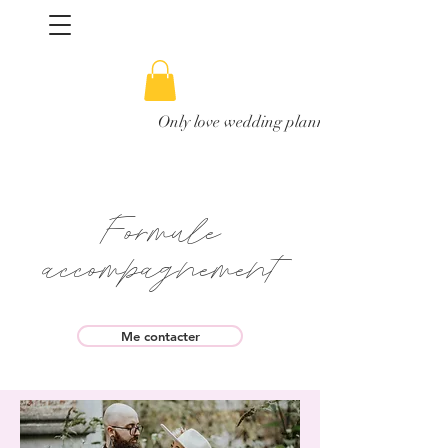
Only love wedding planner en Belgique
Formule
accompagnement
Me contacter